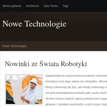
Strona główna
Archiwum
Spis Treści
Tagi
Nowe Technologie
Nowe Technologie
Nowinki ze Świata Robotyki
Augmentyka to wizjonerska przestrzeń internet
innowacji oraz jego wpływ na człowieka. Strona
którzy interesują się tym, jak roboty zmieniają
nie jest przedstawiana jedynie jako suchy zbiór
stronie można znaleźć wpisy poświęcone zagadn
głównie z światem wyobraźni, a dziś coraz częś