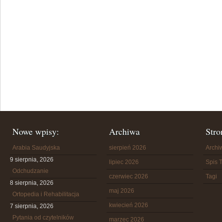
Nowe wpisy:
Archiwa
Stro
Arabia Saudyjska
sierpień 2026
Arch
9 sierpnia, 2026
lipiec 2026
Spis T
Odchudzanie
czerwiec 2026
Tagi
8 sierpnia, 2026
maj 2026
Ortopedia i Rehabilitacja
kwiecień 2026
7 sierpnia, 2026
Pytania od czytelników
marzec 2026