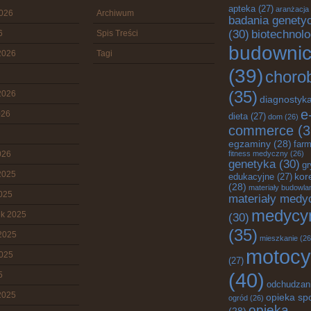
apteka
(27)
aranżacja
2026
Archiwum
badania genety
(30)
biotechnolo
6
Spis Treści
budowni
2026
Tagi
(39)
choro
(35)
2026
diagnostyk
e
026
dieta
(27)
dom
(26)
commerce
(3
egzaminy
(28)
farm
026
fitness medyczny
(26)
genetyka
(30)
gr
2025
edukacyjne
(27)
kor
(28)
materiały budowla
2025
materiały medy
medycy
ik 2025
(30)
(35)
2025
mieszkanie
(26
motocy
2025
(27)
(40)
5
odchudzan
2025
opieka sp
ogród
(26)
opieka