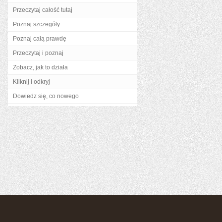
Przeczytaj całość tutaj
Poznaj szczegóły
Poznaj całą prawdę
Przeczytaj i poznaj
Zobacz, jak to działa
Kliknij i odkryj
Dowiedz się, co nowego