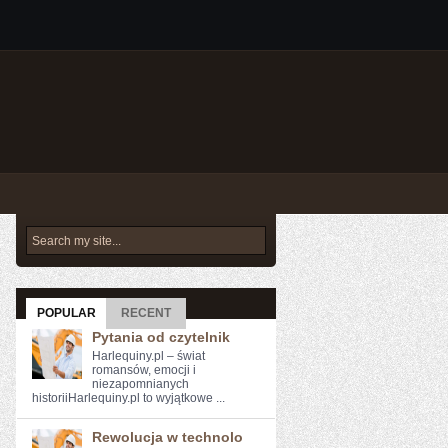
POPULAR
RECENT
Pytania od czytelnik
Harlequiny.pl – świat
romansów, emocji i
niezapomnianych
historiiHarlequiny.pl to wyjątkowe ...
Rewolucja w technolo