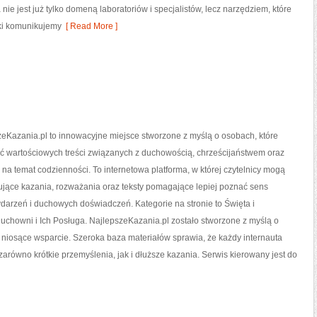
ie jest już tylko domeną laboratoriów i specjalistów, lecz narzędziem, które
ki komunikujemy
[ Read More ]
eKazania.pl to innowacyjne miejsce stworzone z myślą o osobach, które
ć wartościowych treści związanych z duchowością, chrześcijaństwem oraz
na temat codzienności. To internetowa platforma, w której czytelnicy mogą
ujące kazania, rozważania oraz teksty pomagające lepiej poznać sens
arzeń i duchowych doświadczeń. Kategorie na stronie to Święta i
Duchowni i Ich Posługa. NajlepszeKazania.pl zostało stworzone z myślą o
i niosące wsparcie. Szeroka baza materiałów sprawia, że każdy internauta
arówno krótkie przemyślenia, jak i dłuższe kazania. Serwis kierowany jest do