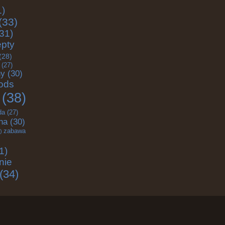
1)
(33)
31)
epty
(28)
(27)
ny
(30)
ods
(38)
da
(27)
na
(30)
zabawa
)
1)
nie
(34)