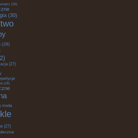
 wnętrz
(26)
czne
gia
(30)
ctwo
by
a
(28)
-
2)
acja
(27)
y
epetycje
ne
(26)
czne
na
moda
)
kle
ie
(27)
ołeczna