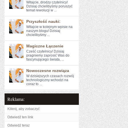
Witajcie, drodzy⁤ czytelnicy!
Dzisiaj ​chcielibyśmy poruszyć
temat rewolucji w ...
Przyszłość nauki:
Witajcie w kolejnym wpisie na
naszym‍ blogu! Dzisiaj
chcielibyśmy ...
Magiczne Łączenie
Cześć ​czytelnicy! Dzisiaj
pragniemy zaprosić Was do
fascynującego świata, ...
Nowoczesne rozwiąza
W dzisiejszych czasach rozwój
technologiczny wchodzi na
coraz to ...
Reklama:
Kliknij, aby zobaczyć
Odwiedź ten link
Odwiedź teraz