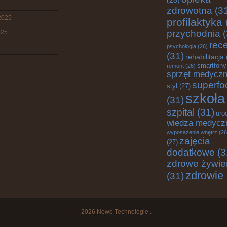
(28)
zdrowotna
(3
2025
profilaktyka
przychodnia
(
025
rec
psychologia
(26)
(31)
rehabilitacja
smartfony
remont
(26)
sprzęt medycz
superfo
styl
(27)
szkoła
(31)
szpital
(31)
uro
wiedza medycz
wyposażenie wnętrz
(26
zajęcia
(27)
dodatkowe
(3
zdrowe żywie
zdrowie
(31)
2026
Nowe Technologie
.