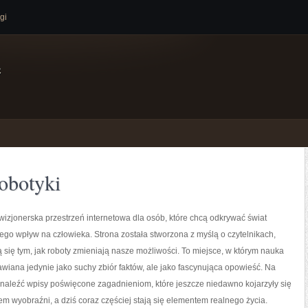
gi
e
obotyki
izjonerska przestrzeń internetowa dla osób, które chcą odkrywać świat
jego wpływ na człowieka. Strona została stworzona z myślą o czytelnikach,
ją się tym, jak roboty zmieniają nasze możliwości. To miejsce, w którym nauka
tawiana jedynie jako suchy zbiór faktów, ale jako fascynująca opowieść. Na
naleźć wpisy poświęcone zagadnieniom, które jeszcze niedawno kojarzyły się
em wyobraźni, a dziś coraz częściej stają się elementem realnego życia.