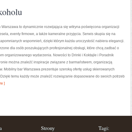
lkoholu
 Warszawa to dynamicznie rozwijająca się witryna poświęcona organizacji
esela, eventy firmowe, a także kameralne przyjęcia. Serwis skupia się na
apomnianych wspomnień, dzięki którym każda uroczystość nabiera elegancji.
rzone dla osób poszukujących profesjonalnej obsługi, które chcą zadbać o
m organizowanego wydarzenia. Nowości to Drinki i Koktajle i Poradnik
ronie można znaleźć inspiracje związane z barmaństwem, organizacją
. Mobilny bar Warszawa prezentuje szeroką ofertę usług skierowanych
rm. Dzięki temu każdy może znaleźć rozwiązanie dopasowane do swoich potrzeb
e ]
a
Strony
Tagi: