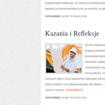
Augmentyka pokazuje, że sztuczna inteligencja n
wpływa na konsumentów oraz na sposób, w ja
CATEGORIES:
NOWE TECHNOLOGIE
Kazania i Refleksje
Serwis Najlepsz
pragną odnaleź
przemyśleniami 
odnaleźć inspir
codziennych wyd
Uroczystości i 
osobach, które chcą regularnie odkrywać treśc
może znaleźć coś odpowiedniego dla siebie – z
osób w różnym
[ Read More ]
CATEGORIES:
NOWE TECHNOLOGIE