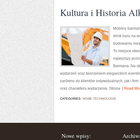
Kultura i Historia A
Mobilny barman
drink baru na w
budowaniu niez
To miejsce stwo
najwyższy pozio
Barmana. Na st
wydarzeń oraz tworzeniem eleganckich eventów
zarówno do klientów indywidualnych, jak i fi
oraz charakteru wydarzenia. Strona
[ Read Mor
CATEGORIES:
NOWE TECHNOLOGIE
Nowe wpisy:
Archiw