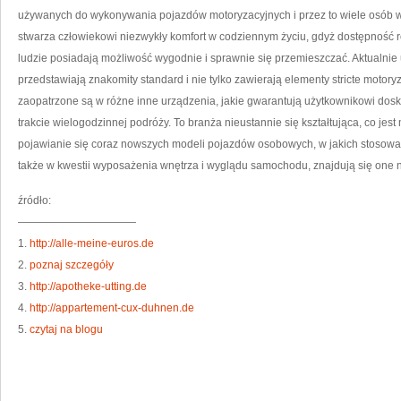
używanych do wykonywania pojazdów motoryzacyjnych i przez to wiele osób wlic
stwarza człowiekowi niezwykły komfort w codziennym życiu, gdyż dostępność r
ludzie posiadają możliwość wygodnie i sprawnie się przemieszczać. Aktualnie
przedstawiają znakomity standard i nie tylko zawierają elementy stricte motor
zaopatrzone są w różne inne urządzenia, jakie gwarantują użytkownikowi dosko
trakcie wielogodzinnej podróży. To branża nieustannie się kształtująca, co jes
pojawianie się coraz nowszych modeli pojazdów osobowych, w jakich stosowa
także w kwestii wyposażenia wnętrza i wyglądu samochodu, znajdują się one 
źródło:
———————————
1.
http://alle-meine-euros.de
2.
poznaj szczegóły
3.
http://apotheke-utting.de
4.
http://appartement-cux-duhnen.de
5.
czytaj na blogu