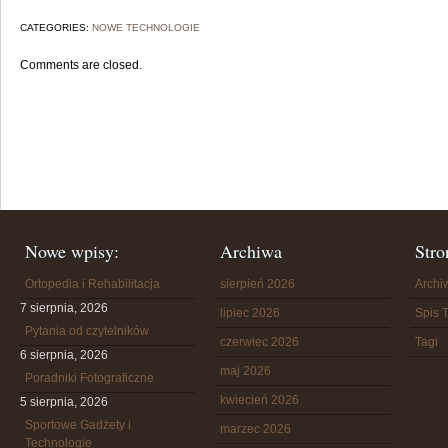
CATEGORIES:
NOWE TECHNOLOGIE
Comments are closed.
Nowe wpisy:
Archiwa
Stro
Ortopedia i Rehabilitacja
sierpień 2026
Arch
7 sierpnia, 2026
lipiec 2026
Spis T
Pytania od czytelników
czerwiec 2026
Tagi
6 sierpnia, 2026
maj 2026
Poradniki Fotograficzne
kwiecień 2026
5 sierpnia, 2026
Sportowe Gadżety i
marzec 2026
Technologie